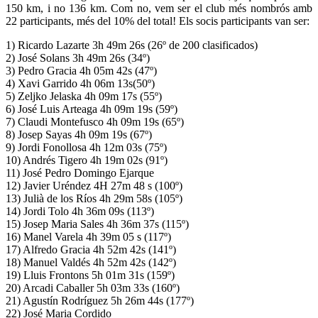
150 km, i no 136 km. Com no, vem ser el club més nombrós amb
22 participants, més del 10% del total! Els socis participants van ser:
1) Ricardo Lazarte 3h 49m 26s (26º de 200 clasificados)
2) José Solans 3h 49m 26s (34º)
3) Pedro Gracia 4h 05m 42s (47º)
4) Xavi Garrido 4h 06m 13s(50º)
5) Zeljko Jelaska 4h 09m 17s (55º)
6) José Luis Arteaga 4h 09m 19s (59º)
7) Claudi Montefusco 4h 09m 19s (65º)
8) Josep Sayas 4h 09m 19s (67º)
9) Jordi Fonollosa 4h 12m 03s (75º)
10) Andrés Tigero 4h 19m 02s (91º)
11) José Pedro Domingo Ejarque
12) Javier Uréndez 4H 27m 48 s (100º)
13) Julià de los Ríos 4h 29m 58s (105º)
14) Jordi Tolo 4h 36m 09s (113º)
15) Josep Maria Sales 4h 36m 37s (115º)
16) Manel Varela 4h 39m 05 s (117º)
17) Alfredo Gracia 4h 52m 42s (141º)
18) Manuel Valdés 4h 52m 42s (142º)
19) Lluis Frontons 5h 01m 31s (159º)
20) Arcadi Caballer 5h 03m 33s (160º)
21) Agustín Rodríguez 5h 26m 44s (177º)
22) José Maria Cordido