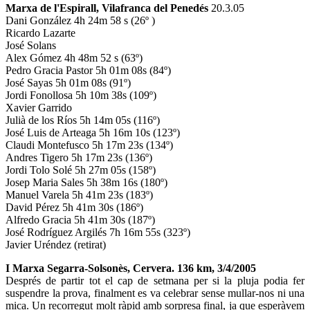
Marxa de l'Espirall, Vilafranca del Penedés
20.3.05
Dani González 4h 24m 58 s (26º )
Ricardo Lazarte
José Solans
Alex Gómez 4h 48m 52 s (63º)
Pedro Gracia Pastor 5h 01m 08s (84º)
José Sayas 5h 01m 08s (91º)
Jordi Fonollosa 5h 10m 38s (109º)
Xavier Garrido
Julià de los Ríos 5h 14m 05s (116º)
José Luis de Arteaga 5h 16m 10s (123º)
Claudi Montefusco 5h 17m 23s (134º)
Andres Tigero 5h 17m 23s (136º)
Jordi Tolo Solé 5h 27m 05s (158º)
Josep Maria Sales 5h 38m 16s (180º)
Manuel Varela 5h 41m 23s (183º)
David Pérez 5h 41m 30s (186º)
Alfredo Gracia 5h 41m 30s (187º)
José Rodríguez Argilés 7h 16m 55s (323º)
Javier Uréndez (retirat)
I Marxa Segarra-Solsonès, Cervera. 136 km, 3/4/2005
Després de partir tot el cap de setmana per si la pluja podia fer
suspendre la prova, finalment es va celebrar sense mullar-nos ni una
mica. Un recorregut molt ràpid amb sorpresa final, ja que esperàvem