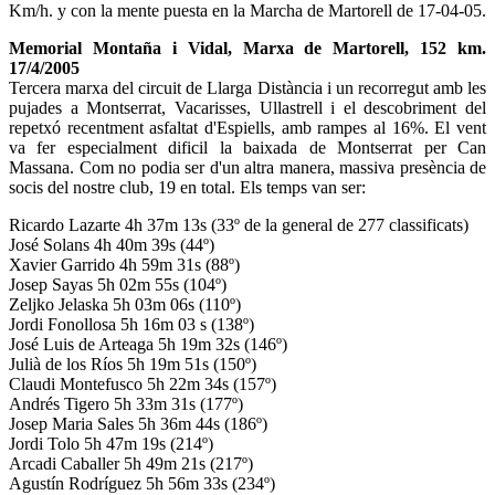
Km/h. y con la mente puesta en la Marcha de Martorell de 17-04-05.
Memorial Montaña i Vidal, Marxa de Martorell, 152 km.
17/4/2005
Tercera marxa del circuit de Llarga Distància i un recorregut amb les
pujades a Montserrat, Vacarisses, Ullastrell i el descobriment del
repetxó recentment asfaltat d'Espiells, amb rampes al 16%. El vent
va fer especialment dificil la baixada de Montserrat per Can
Massana. Com no podia ser d'un altra manera, massiva presència de
socis del nostre club, 19 en total. Els temps van ser:
Ricardo Lazarte 4h 37m 13s (33º de la general de 277 classificats)
José Solans 4h 40m 39s (44º)
Xavier Garrido 4h 59m 31s (88º)
Josep Sayas 5h 02m 55s (104º)
Zeljko Jelaska 5h 03m 06s (110º)
Jordi Fonollosa 5h 16m 03 s (138º)
José Luis de Arteaga 5h 19m 32s (146º)
Julià de los Ríos 5h 19m 51s (150º)
Claudi Montefusco 5h 22m 34s (157º)
Andrés Tigero 5h 33m 31s (177º)
Josep Maria Sales 5h 36m 44s (186º)
Jordi Tolo 5h 47m 19s (214º)
Arcadi Caballer 5h 49m 21s (217º)
Agustín Rodríguez 5h 56m 33s (234º)