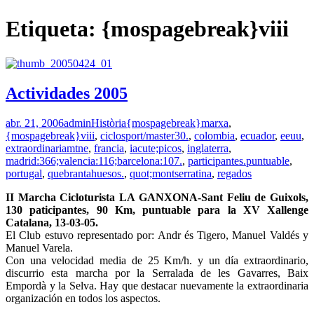
Etiqueta:
{mospagebreak}viii
Actividades 2005
abr. 21, 2006
admin
Història
{mospagebreak}marxa
,
{mospagebreak}viii
,
ciclosport/master30.
,
colombia
,
ecuador
,
eeuu
,
extraordinariamtne
,
francia
,
iacute;picos
,
inglaterra
,
madrid:366;valencia:116;barcelona:107.
,
participantes.puntuable
,
portugal
,
quebrantahuesos.
,
quot;montserratina
,
regados
II Marcha Cicloturista LA GANXONA-Sant Feliu de Guixols,
130 paticipantes, 90 Km, puntuable para la XV Xallenge
Catalana, 13-03-05.
El Club estuvo representado por: Andr és Tigero, Manuel Valdés y
Manuel Varela.
Con una velocidad media de 25 Km/h. y un día extraordinario,
discurrio esta marcha por la Serralada de les Gavarres, Baix
Empordà y la Selva. Hay que destacar nuevamente la extraordinaria
organización en todos los aspectos.