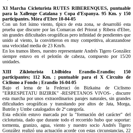
XI Marcha Cicloturista RUTES RIBERENQUES, puntuable
para la Xallenge Catalana y Copa d'Espanya. 95 Km. y 150
participantes. Móra d'Ebre 10-04-05
Con un fort ísimo viento, típico de esta zona, se desarrolló esta
prueba que discurre por las Comarcas del Priorat y Ribera d'Ebre,
sin grandes dificultades orográficas pero infinidad de pendientes que
unido al viento, la convirtieron en muy competitiva, alcanzandose
una velocidad media de 23 Km/h.
En los tramos libres, nuestro representante Andrés Tigero González
siempre estuvo en el pelotón de cabeza, compuesto por 15/20
unidades.
XIII Zikloturista Lbilbidea Erandio-Erandio; 150
participantes; 112 Km. ; puntuable para el X Circuito de
Ciclismo a Fondo ; Erandio 16-04-05
Bajo el lema de la Federaci ón Bizkaina de Ciclismo
"ERRESPETATU BIZIRIK" -RESPETANOS VIVOS- , discurre
esta marcha por unos extraordinarios parajes naturales, sin grandes
dificultades orográficas y transitando por altos de Jata, Morga,
Butrón y Umbe catalogados de 2ª categoría.
Esta edición estuvo marcada por la "formación del carácter" del
cicloturista, dado que durante todo el recorrido hubo que soportar:
tormenta, granizo, agua, viento y nuestro socio Andrés Tigero
González realizó una actuación acorde con estas circunstancias, 22