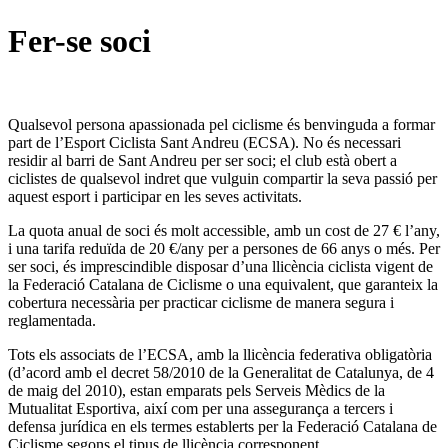
Fer-se soci
Qualsevol persona apassionada pel ciclisme és benvinguda a formar
part de l’Esport Ciclista Sant Andreu (ECSA). No és necessari
residir al barri de Sant Andreu per ser soci; el club està obert a
ciclistes de qualsevol indret que vulguin compartir la seva passió per
aquest esport i participar en les seves activitats.
La quota anual de soci és molt accessible, amb un cost de 27 € l’any,
i una tarifa reduïda de 20 €/any per a persones de 66 anys o més. Per
ser soci, és imprescindible disposar d’una llicència ciclista vigent de
la Federació Catalana de Ciclisme o una equivalent, que garanteix la
cobertura necessària per practicar ciclisme de manera segura i
reglamentada.
Tots els associats de l’ECSA, amb la llicència federativa obligatòria
(d’acord amb el decret 58/2010 de la Generalitat de Catalunya, de 4
de maig del 2010), estan emparats pels Serveis Mèdics de la
Mutualitat Esportiva, així com per una assegurança a tercers i
defensa jurídica en els termes establerts per la Federació Catalana de
Ciclisme segons el tipus de llicència corresponent.