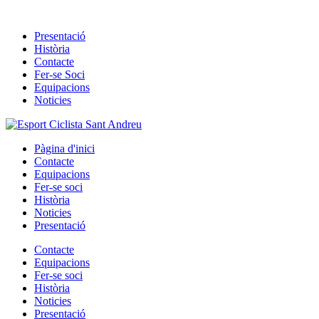
Skip
to
Presentació
content
Història
Contacte
Fer-se Soci
Equipacions
Noticies
Pàgina d'inici
Contacte
Equipacions
Fer-se soci
Història
Noticies
Presentació
Contacte
Equipacions
Fer-se soci
Història
Noticies
Presentació