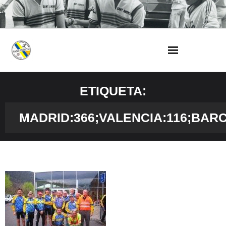
Skip
to
content
ETIQUETA:
MADRID:366;VALENCIA:116;BAR