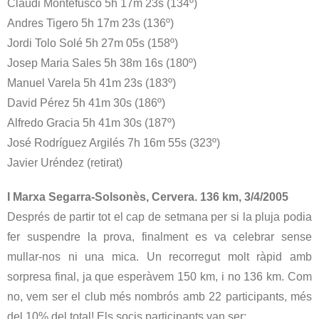
Claudi Montefusco 5h 17m 23s (134º)
Andres Tigero 5h 17m 23s (136º)
Jordi Tolo Solé 5h 27m 05s (158º)
Josep Maria Sales 5h 38m 16s (180º)
Manuel Varela 5h 41m 23s (183º)
David Pérez 5h 41m 30s (186º)
Alfredo Gracia 5h 41m 30s (187º)
José Rodríguez Argilés 7h 16m 55s (323º)
Javier Uréndez (retirat)
I Marxa Segarra-Solsonès, Cervera. 136 km, 3/4/2005
Després de partir tot el cap de setmana per si la pluja podia
fer suspendre la prova, finalment es va celebrar sense
mullar-nos ni una mica. Un recorregut molt ràpid amb
sorpresa final, ja que esperàvem 150 km, i no 136 km. Com
no, vem ser el club més nombrós amb 22 participants, més
del 10% del total! Els socis participants van ser: