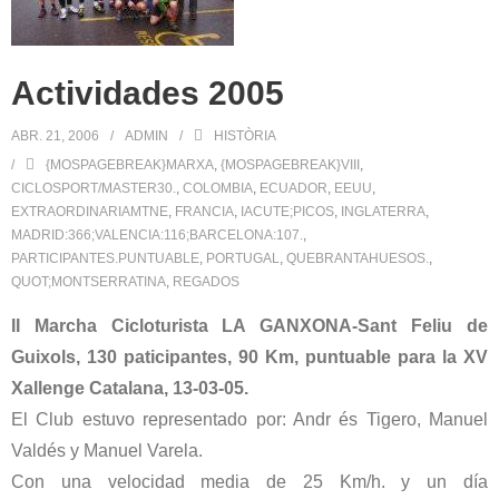
Actividades 2005
ABR. 21, 2006
ADMIN
HISTÒRIA
{MOSPAGEBREAK}MARXA
,
{MOSPAGEBREAK}VIII
,
CICLOSPORT/MASTER30.
,
COLOMBIA
,
ECUADOR
,
EEUU
,
EXTRAORDINARIAMTNE
,
FRANCIA
,
IACUTE;PICOS
,
INGLATERRA
,
MADRID:366;VALENCIA:116;BARCELONA:107.
,
PARTICIPANTES.PUNTUABLE
,
PORTUGAL
,
QUEBRANTAHUESOS.
,
QUOT;MONTSERRATINA
,
REGADOS
II Marcha Cicloturista LA GANXONA-Sant Feliu de
Guixols, 130 paticipantes, 90 Km, puntuable para la XV
Xallenge Catalana, 13-03-05.
El Club estuvo representado por: Andr és Tigero, Manuel
Valdés y Manuel Varela.
Con una velocidad media de 25 Km/h. y un día