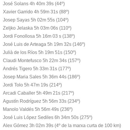
José Solans 4h 40m 39s (44º)
Xavier Garrido 4h 59m 31s (88º)
Josep Sayas 5h 02m 55s (104º)
Zeljko Jelaska 5h 03m 06s (110º)
Jordi Fonollosa 5h 16m 03 s (138º)
José Luis de Arteaga 5h 19m 32s (146º)
Julià de los Ríos 5h 19m 51s (150º)
Claudi Montefusco 5h 22m 34s (157º)
Andrés Tigero 5h 33m 31s (177º)
Josep Maria Sales 5h 36m 44s (186º)
Jordi Tolo 5h 47m 19s (214º)
Arcadi Caballer 5h 49m 21s (217º)
Agustín Rodríguez 5h 56m 33s (234º)
Manolo Valdés 5h 56m 49s (236º)
José Luis López Sediles 6h 34m 50s (275º)
Alex Gómez 3h 02m 39s (4º de la marxa curta de 100 km)