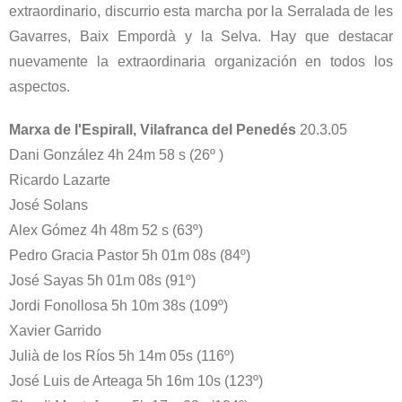
extraordinario, discurrio esta marcha por la Serralada de les
Gavarres, Baix Empordà y la Selva. Hay que destacar
nuevamente la extraordinaria organización en todos los
aspectos.
Marxa de l'Espirall, Vilafranca del Penedés
20.3.05
Dani González 4h 24m 58 s (26º )
Ricardo Lazarte
José Solans
Alex Gómez 4h 48m 52 s (63º)
Pedro Gracia Pastor 5h 01m 08s (84º)
José Sayas 5h 01m 08s (91º)
Jordi Fonollosa 5h 10m 38s (109º)
Xavier Garrido
Julià de los Ríos 5h 14m 05s (116º)
José Luis de Arteaga 5h 16m 10s (123º)