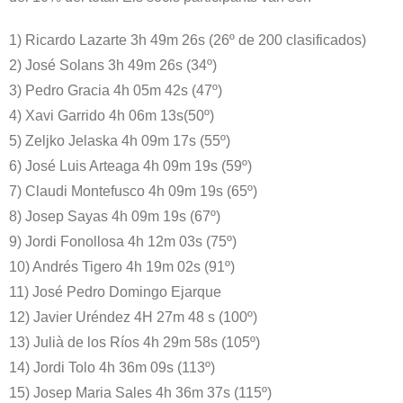
1) Ricardo Lazarte 3h 49m 26s (26º de 200 clasificados)
2) José Solans 3h 49m 26s (34º)
3) Pedro Gracia 4h 05m 42s (47º)
4) Xavi Garrido 4h 06m 13s(50º)
5) Zeljko Jelaska 4h 09m 17s (55º)
6) José Luis Arteaga 4h 09m 19s (59º)
7) Claudi Montefusco 4h 09m 19s (65º)
8) Josep Sayas 4h 09m 19s (67º)
9) Jordi Fonollosa 4h 12m 03s (75º)
10) Andrés Tigero 4h 19m 02s (91º)
11) José Pedro Domingo Ejarque
12) Javier Uréndez 4H 27m 48 s (100º)
13) Julià de los Ríos 4h 29m 58s (105º)
14) Jordi Tolo 4h 36m 09s (113º)
15) Josep Maria Sales 4h 36m 37s (115º)