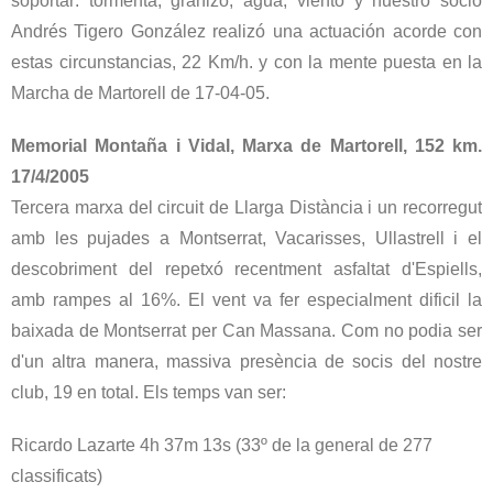
soportar: tormenta, granizo, agua, viento y nuestro socio
Andrés Tigero González realizó una actuación acorde con
estas circunstancias, 22 Km/h. y con la mente puesta en la
Marcha de Martorell de 17-04-05.
Memorial Montaña i Vidal, Marxa de Martorell, 152 km.
17/4/2005
Tercera marxa del circuit de Llarga Distància i un recorregut
amb les pujades a Montserrat, Vacarisses, Ullastrell i el
descobriment del repetxó recentment asfaltat d'Espiells,
amb rampes al 16%. El vent va fer especialment dificil la
baixada de Montserrat per Can Massana. Com no podia ser
d'un altra manera, massiva presència de socis del nostre
club, 19 en total. Els temps van ser:
Ricardo Lazarte 4h 37m 13s (33º de la general de 277
classificats)