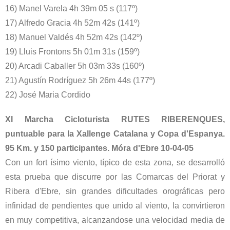
16) Manel Varela 4h 39m 05 s (117º)
17) Alfredo Gracia 4h 52m 42s (141º)
18) Manuel Valdés 4h 52m 42s (142º)
19) Lluis Frontons 5h 01m 31s (159º)
20) Arcadi Caballer 5h 03m 33s (160º)
21) Agustín Rodríguez 5h 26m 44s (177º)
22) José Maria Cordido
XI Marcha Cicloturista RUTES RIBERENQUES,
puntuable para la Xallenge Catalana y Copa d'Espanya.
95 Km. y 150 participantes. Móra d'Ebre 10-04-05
Con un fort ísimo viento, típico de esta zona, se desarrolló
esta prueba que discurre por las Comarcas del Priorat y
Ribera d'Ebre, sin grandes dificultades orográficas pero
infinidad de pendientes que unido al viento, la convirtieron
en muy competitiva, alcanzandose una velocidad media de