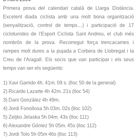
Primera prova del calendari català de Llarga Distància.
Excelent diada ciclista amb una molt bona organització
(senyalització, control de temps…) i participació de 17
cicloturistes de l'Esport Ciclista Sant Andreu, el club més
nombrós de la prova. Recorregut força trencacames i
rampes molt dures a la pujada a Corbera de Llobregat i la
Creu de l'Aragall. Els socis que van participar i els seus
temps van ser els següents:
1) Xavi Garrido 4h. 41m. 09 s. (lloc 50 de la general)
2) Ricardo Lazarte 4h 42m. 21s (lloc 54)
3) Dani González 4h 49m.
4) Jordi Fonollosa 5h 03m. 02s (lloc 102)
5) Zeljko Jelaska 5h 04m. 43s (lloc 111)
6) Alexandre Gómez 5h 05m. 45s (lloc 112)
7) Jordi Tolo 5h 05m 46s (lloc 113)