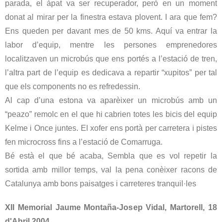
parada, el àpat va ser recuperador, però en un moment
donat al mirar per la finestra estava plovent. I ara que fem?
Ens queden per davant mes de 50 kms. Aquí va entrar la
labor d’equip, mentre les persones emprenedores
localitzaven un microbús que ens portés a l’estació de tren,
l’altra part de l’equip es dedicava a repartir “xupitos” per tal
que els components no es refredessin.
Al cap d’una estona va aparèixer un microbús amb un
“peazo” remolc en el que hi cabrien totes les bicis del equip
Kelme i Once juntes. El xofer ens portà per carretera i pistes
fen microcross fins a l’estació de Comarruga.
Bé està el que bé acaba, Sembla que es vol repetir la
sortida amb millor temps, val la pena conèixer racons de
Catalunya amb bons paisatges i carreteres tranquil·les
XII Memorial Jaume Montaña-Josep Vidal, Martorell, 18
d'Abril 2004