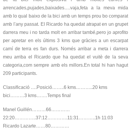
arrencades,pujades,baixades….vaja,feta a la meva mida
amb lo qual baixo de la bici amb un temps prou bo comparat
amb l'any passat. El Ricardo ha quedat atrapat en un grupet
darrera meu i no tarda molt en arribar també,pero jo aprofito
per apretar en els últims 3 kms que gràcies a un escarpat
camí de terra es fan durs. Només arribar a meta i darrera
meu arriba el Ricardo que ha quedat el vuitè de la seva
categoria,com sempre amb els millors.En total hi han hagut
209 participants.
Classificació ….Posició……..6 kms………..20 kms
bici………3 kms…….Temps final
Manel Guillén………66…………
22:20…………..37:12………….11:31………..1h 11:03
Ricardo Lazarte……80…………