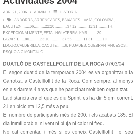
Actividades 2004
ABR. 21, 2006
ADMIN
HISTÒRIA
ANDORRA
,
ARRENCADES
,
BAIXADES....VAJA
,
COLOMBIA
,
EACUTE;N.........66............22:20..............37:12.............11:31...........1H
,
EXCEPCIONALMENTE
,
FETA
,
INGLATERRA
,
KMS...........20
,
LAZARTE......80............23:10..............37:55.............11:31...........1H
,
LDQUO;CALDERILLA
,
OACUTE;........6
,
PUJADES
,
QUEBRANTAHUESOS.
,
RSQUO;A.C.MONTJUIC
DUATLÓ DE CASTELLFOLLIT DE LA ROCA
07/03/04
El segon duatló de la temporada 2004 es va organitzar a la
Garrotxa, a Castellfollit de la Roca. Com sempre, al menys
en els darrers 4 anys que he participat molt ben organitzat.
La distancia era el que es diu Sprint, es ha dir, 5 qm. corrent,
21 en bicicleta i 2,5 més a peu.
El nombre de participants més de 200, i els acabats 185. El
dia immillorable, ni vent ni pluja ni calor ni fred.
No cal comentar, i més si es coneix Castellfollit i el seu