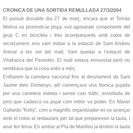
CRONICA DE UNA SORTIDA REMULLADA 27/3/2004
El passat dissabte dia 27 de març, encara que el Tomàs
Molina va pronosticar pluja, vuit agosarats components del
grup C en bicicleta i tres acompanyants amb cotxe de
recolzament, ens vam trobar a la estació de Sant Andreu
Arenal a les set del matí. Vam quedar a l’estació de
Vilafranca del Penedès. El matí estava ennuvolat però no
semblava que la cosa anés a més.
Enfilarem la carretera nacional fins al desviament de Sant
Jaume dels Domenys, allí començava una bonica pujada
per una carretera estreta i sense casi tràfic, envoltada de
pins que cadascú va pujar com millor va poder. En Manel
Gallardo “Kelly”, com a magnífic organitzador es va avançar
amb el cotxe al restaurant, per tal que preparessin la taula, i
anar fen feina. En arribar al Pla de Manlleu ja teníem la taula