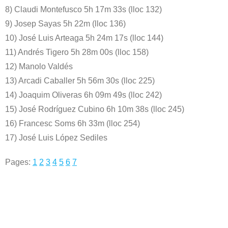
8) Claudi Montefusco 5h 17m 33s (lloc 132)
9) Josep Sayas 5h 22m (lloc 136)
10) José Luis Arteaga 5h 24m 17s (lloc 144)
11) Andrés Tigero 5h 28m 00s (lloc 158)
12) Manolo Valdés
13) Arcadi Caballer 5h 56m 30s (lloc 225)
14) Joaquim Oliveras 6h 09m 49s (lloc 242)
15) José Rodríguez Cubino 6h 10m 38s (lloc 245)
16) Francesc Soms 6h 33m (lloc 254)
17) José Luis López Sediles
Pages:
1
2
3
4
5
6
7