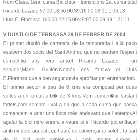
Nom Class. 1era. cursa Bicicleta + transicions 2a. cursa total
Ricardo Lazarte 57 00:18:56 00:39:16 00:08:01 1:06:13
Lluís E. Florensa 160 00:22:15 00:49:07 00:09:39 1:21:11
V DUATLO DE TERRASSA 29 DE FEBRER DE 2004
El primer duatló de carretera de la temporada i allà pàco
estàvem dos socis del Sant Andreu que no perdem l'esperit
competitiu any rera any,el Ricardo Lazarte i un
servidor,Manel Guillén.Només ens faltava el Lluis
E.Florensa que a ben segur devia aprofitar per entrenar fort.
El primer sector a peu de 6 kms era composat per dues
voltes a un circuit urb� de 3 kms.Vem comen�ar bastant
fortets,com sempre i val a dir que a cada cursa que passa
comencem a anar uns llocs més endavant que l'anterior.Al
agafar la bici miro enrera a veure si el Ricardo pot enllaçar
amb mi però aquest cop hauré de començar jo solet…la part
de la bici molt explosiva i amb moltes curves i