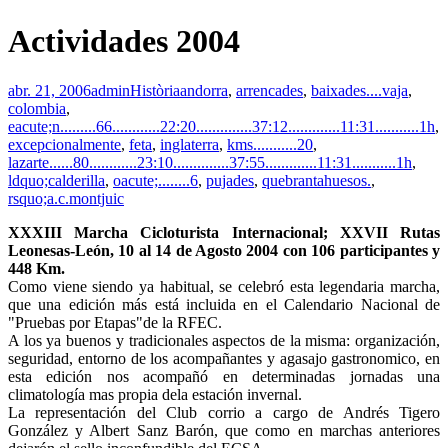
Actividades 2004
abr. 21, 2006
admin
Història
andorra
,
arrencades
,
baixades....vaja
,
colombia
,
eacute;n.........66............22:20..............37:12.............11:31...........1h
,
excepcionalmente
,
feta
,
inglaterra
,
kms...........20
,
lazarte......80............23:10..............37:55.............11:31...........1h
,
ldquo;calderilla
,
oacute;........6
,
pujades
,
quebrantahuesos.
,
rsquo;a.c.montjuic
XXXIII Marcha Cicloturista Internacional; XXVII Rutas
Leonesas-León, 10 al 14 de Agosto 2004 con 106 participantes y
448 Km.
Como viene siendo ya habitual, se celebró esta legendaria marcha,
que una edición más está incluida en el Calendario Nacional de
"Pruebas por Etapas"de la RFEC.
A los ya buenos y tradicionales aspectos de la misma: organización,
seguridad, entorno de los acompañantes y agasajo gastronomico, en
esta edición nos acompañó en determinadas jornadas una
climatología mas propia dela estación invernal.
La representación del Club corrio a cargo de Andrés Tigero
González y Albert Sanz Barón, que como en marchas anteriores