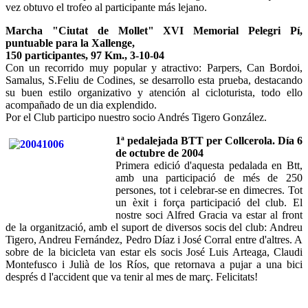
vez obtuvo el trofeo al participante más lejano.
Marcha "Ciutat de Mollet" XVI Memorial Pelegri Pí,
puntuable para la Xallenge,
150 participantes, 97 Km., 3-10-04
Con un recorrido muy popular y atractivo: Parpers, Can Bordoi,
Samalus, S.Feliu de Codines, se desarrollo esta prueba, destacando
su buen estilo organizativo y atención al cicloturista, todo ello
acompañado de un dia explendido.
Por el Club participo nuestro socio Andrés Tigero González.
1ª pedalejada BTT per Collcerola. Día 6
de octubre de 2004
Primera edició d'aquesta pedalada en Btt,
amb una participació de més de 250
persones, tot i celebrar-se en dimecres. Tot
un èxit i força participació del club. El
nostre soci Alfred Gracia va estar al front
de la organització, amb el suport de diversos socis del club: Andreu
Tigero, Andreu Fernández, Pedro Díaz i José Corral entre d'altres. A
sobre de la bicicleta van estar els socis José Luis Arteaga, Claudi
Montefusco i Julià de los Ríos, que retornava a pujar a una bici
després d l'accident que va tenir al mes de març. Felicitats!