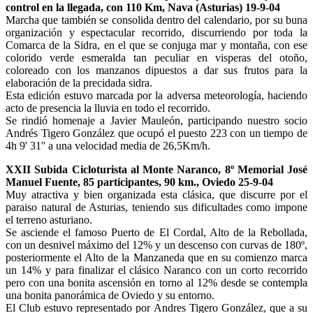
control en la llegada, con 110 Km, Nava (Asturias) 19-9-04
Marcha que también se consolida dentro del calendario, por su buna
organización y espectacular recorrido, discurriendo por toda la
Comarca de la Sidra, en el que se conjuga mar y montaña, con ese
colorido verde esmeralda tan peculiar en visperas del otoño,
coloreado con los manzanos dipuestos a dar sus frutos para la
elaboración de la precidada sidra.
Esta edición estuvo marcada por la adversa meteorología, haciendo
acto de presencia la lluvia en todo el recorrido.
Se rindió homenaje a Javier Mauleón, participando nuestro socio
Andrés Tigero González que ocupó el puesto 223 con un tiempo de
4h 9' 31'' a una velocidad media de 26,5Km/h.
XXII Subida Cicloturista al Monte Naranco, 8º Memorial José
Manuel Fuente, 85 participantes, 90 km., Oviedo 25-9-04
Muy atractiva y bien organizada esta clásica, que discurre por el
paraiso natural de Asturias, teniendo sus dificultades como impone
el terreno asturiano.
Se asciende el famoso Puerto de El Cordal, Alto de la Rebollada,
con un desnivel máximo del 12% y un descenso con curvas de 180º,
posteriormente el Alto de la Manzaneda que en su comienzo marca
un 14% y para finalizar el clásico Naranco con un corto recorrido
pero con una bonita ascensión en torno al 12% desde se contempla
una bonita panorámica de Oviedo y su entorno.
El Club estuvo representado por Andres Tigero González, que a su