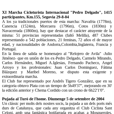
XI Marcha Cicloturista Internacional "Pedro Delgado", 1415
participantes, Km.155, Segovia 29-8-04
A los ya tradicionales puertos de esta marcha: Navafria (1778m),
Canencia (1524m), Morcuera (1796m), Cotos (1830m) y
Navacerrada (1860m), hay que destacar el carácter atrayente de la
misma: 51 provincias representadas (faltó Melilla), 487 Clubes
representando a 542 poblaciones, 21 feminas, 72 años el de mayor
edad, y nacionalidades de Andorra,Colombia,Inglaterra, Francia y
Portugal.
En la línea de salida se homenajeo al "Relojero de Avila" -Julio
Jiménez- que en unión de los ex-Pedro Delgado, Carmelo Mirando,
Carlos Hernández, Miguel A.Iglesias, Fernando Pacheco, Angel
Arroyo y los profesionales: Juan Carlos Dominguez, Fátima
Blázquez y Maribel Moreno, se disputo esta exigente y
extraordinaria marcha.
El Club fue representado por Andrés Tigero González, que en su
categoria obtuvo Plata con un tiempo de 5h49'37'', mejorando en 30'
la edición anterior y Chema Cordido con un crono de 6h22'1'0''.
Pujada al Turó de l'home. Diumenge 5 de setembre de 2004
Un clássic per molts dels nostres socis, la pujada a un dels ports més
durs de Catalunya, que cada any organitza el Club Ciclista Sant
Celoni, amb una fantástica botifarrada en acabar, a Mosqueroles.