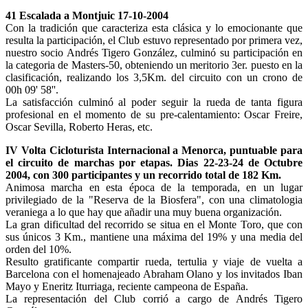
41 Escalada a Montjuic 17-10-2004
Con la tradición que caracteriza esta clásica y lo emocionante que
resulta la participación, el Club estuvo representado por primera vez,
nuestro socio Andrés Tigero González, culminó su participación en
la categoria de Masters-50, obteniendo un meritorio 3er. puesto en la
clasificación, realizando los 3,5Km. del circuito con un crono de
00h 09' 58''.
La satisfacción culminó al poder seguir la rueda de tanta figura
profesional en el momento de su pre-calentamiento: Oscar Freire,
Oscar Sevilla, Roberto Heras, etc.
IV Volta Cicloturista Internacional a Menorca, puntuable para
el circuito de marchas por etapas. Dias 22-23-24 de Octubre
2004, con 300 participantes y un recorrido total de 182 Km.
Animosa marcha en esta época de la temporada, en un lugar
privilegiado de la "Reserva de la Biosfera", con una climatologia
veraniega a lo que hay que añadir una muy buena organización.
La gran dificultad del recorrido se situa en el Monte Toro, que con
sus únicos 3 Km., mantiene una máxima del 19% y una media del
orden del 10%.
Resulto gratificante compartir rueda, tertulia y viaje de vuelta a
Barcelona con el homenajeado Abraham Olano y los invitados Iban
Mayo y Eneritz Iturriaga, reciente campeona de España.
La representación del Club corrió a cargo de Andrés Tigero