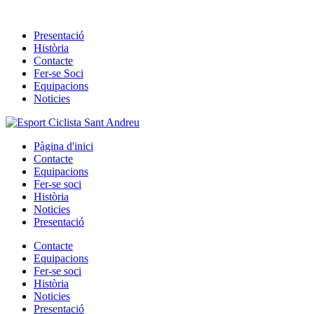
Skip
to
Presentació
content
Història
Contacte
Fer-se Soci
Equipacions
Noticies
Pàgina d'inici
Contacte
Equipacions
Fer-se soci
Història
Noticies
Presentació
Contacte
Equipacions
Fer-se soci
Història
Noticies
Presentació