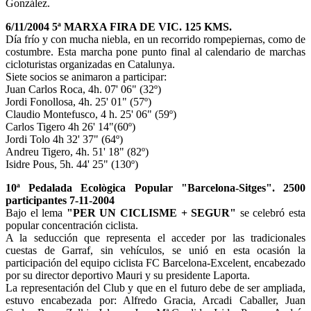
González.
6/11/2004 5ª MARXA FIRA DE VIC. 125 KMS.
Día frío y con mucha niebla, en un recorrido rompepiernas, como de
costumbre. Esta marcha pone punto final al calendario de marchas
cicloturistas organizadas en Catalunya.
Siete socios se animaron a participar:
Juan Carlos Roca, 4h. 07' 06" (32º)
Jordi Fonollosa, 4h. 25' 01" (57º)
Claudio Montefusco, 4 h. 25' 06" (59º)
Carlos Tigero 4h 26' 14"(60º)
Jordi Tolo 4h 32' 37" (64º)
Andreu Tigero, 4h. 51' 18" (82º)
Isidre Pous, 5h. 44' 25" (130º)
10ª Pedalada Ecològica Popular "Barcelona-Sitges". 2500
participantes 7-11-2004
Bajo el lema
"PER UN CICLISME + SEGUR"
se celebró esta
popular concentración ciclista.
A la seducción que representa el acceder por las tradicionales
cuestas de Garraf, sin vehículos, se unió en esta ocasión la
participación del equipo ciclista FC Barcelona-Excelent, encabezado
por su director deportivo Mauri y su presidente Laporta.
La representación del Club y que en el futuro debe de ser ampliada,
estuvo encabezada por: Alfredo Gracia, Arcadi Caballer, Juan