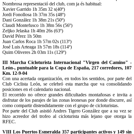
Nombrosa representació del club, com ja és habitual:
Xavier Garrido 1h 35m 32 s(40º)
Jordi Fonollosa 1h 37m 35s (48º)
Dani González 1h 38m 21s (50º)
Claudi Montefusco 1h 38m 56s (56º)
Zeljko Jelaska 1h 40m 26s (63º)
David Pérez 1h 50m
Juan Carlos Roca 1h 57m 02s (113º)
José Luis Arteaga 1h 57m 18s (114º)
Quim Oliveres 2h 03m 11s (129º)
III Marcha Cicloturista Internacional "Virgen del Camino" -
León-, puntuable para la Copa de España, 217 corredores, 107
Km. 12-9-04
Con una acertada organización, en todos los sentidos, por parte del
Club Ciclista León, se celebró esta marcha que va consolidando
posiciones en el calendario nacional.
El recorrido no ofrece grandes dificultades montañosas e invita a
disfrutar de los parajes de las zonas leonesas por donde discurre, así
como compartir distendidamente con el grupo de cicloturistas.
Por parte del Club asistió Andres Tigero González que a su vez se
hizo acreedor del trofeo al cicloturista más lejano que otorga la
RFEC.
VIII Los Puertos Esmeralda 357 participantes activos y 149 sin