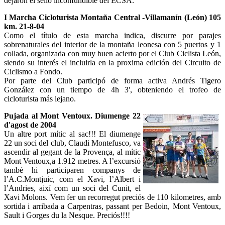
dejarón el sello inconfundible del ECSA.
I Marcha Cicloturista Montaña Central -Villamanín (León) 105
km. 21-8-04
Como el título de esta marcha indica, discurre por parajes
sobrenaturales del interior de la montaña leonesa con 5 puertos y 1
collada, organizada con muy buen acierto por el Club Ciclista León,
siendo su interés el incluirla en la proxima edición del Circuito de
Ciclismo a Fondo.
Por parte del Club participó de forma activa Andrés Tigero
González con un tiempo de 4h 3', obteniendo el trofeo de
cicloturista más lejano.
Pujada al Mont Ventoux. Diumenge 22
d'agost de 2004
Un altre port mític al sac!!! El diumenge
22 un soci del club, Claudi Montefusco, va
ascendir al gegant de la Provença, al mític
Mont Ventoux,a 1.912 metres. A l’excursió
també hi participaren companys de
l’A.C.Montjuic, com el Xavi, l’Albert i
l’Andries, així com un soci del Cunit, el
Xavi Molons. Vem fer un recorregut preciós de 110 kilometres, amb
sortida i arribada a Carpentras, passant per Bedoin, Mont Ventoux,
Sault i Gorges du la Nesque. Preciós!!!!