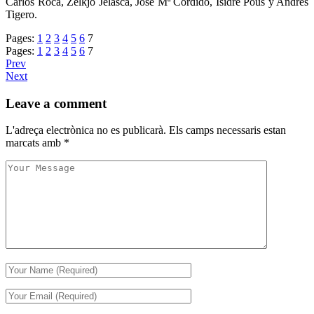
Carlos Roca, Zelkjo Jelasca, Jose Mª Cordido, Isidre Pous y Andrés
Tigero.
Pages:
1
2
3
4
5
6
7
Pages:
1
2
3
4
5
6
7
Prev
Next
Leave a comment
L'adreça electrònica no es publicarà.
Els camps necessaris estan
marcats amb
*