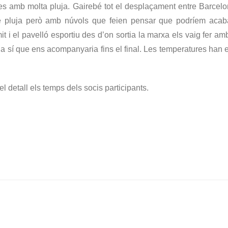
es amb molta pluja. Gairebé tot el desplaçament entre Barcelona
de pluja però amb núvols que feien pensar que podríem acaba
it i el pavelló esportiu des d’on sortia la marxa els vaig fer am
a sí que ens acompanyaria fins el final. Les temperatures han e
el detall els temps dels socis participants.