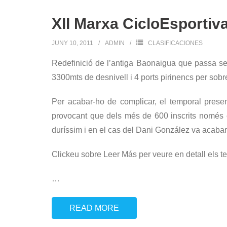
XII Marxa CicloEsporti
JUNY 10, 2011
ADMIN
CLASIFICACIONES
Redefinició de l’antiga Baonaigua que passa se
3300mts de desnivell i 4 ports pirinencs per sobre
Per acabar-ho de complicar, el temporal presen
provocant que dels més de 600 inscrits només en
duríssim i en el cas del Dani González va acabar 
Clickeu sobre Leer Más per veure en detall els te
…
READ MORE