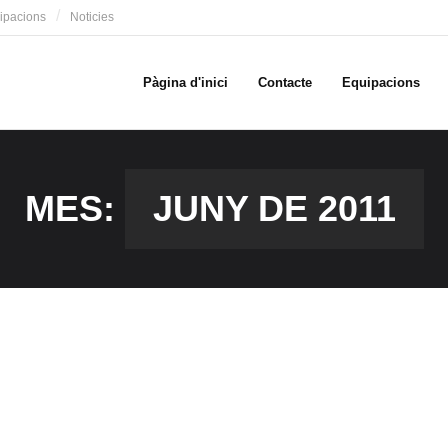
ipacions
Noticies
Pàgina d'inici
Contacte
Equipacions
MES:
JUNY DE 2011