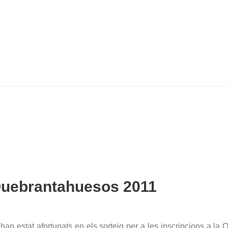
 Quebrantahuesos 2011
han estat afortunats en els sorteig per a les inscripcions a la