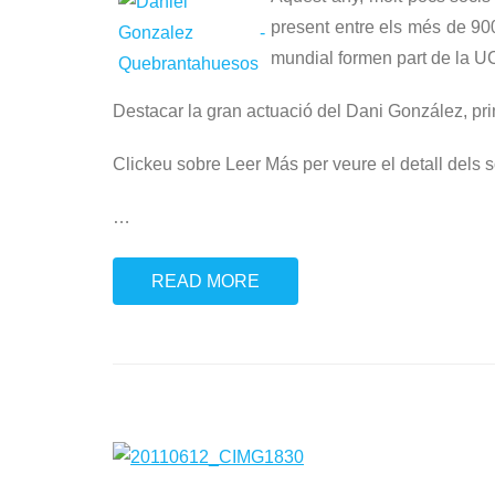
present entre els més de 900
mundial formen part de la U
Destacar la gran actuació del Dani González, prim
Clickeu sobre Leer Más per veure el detall dels s
…
READ MORE