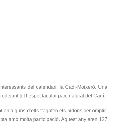
interessants del calendari, la Cadí-Moixeró. Una
rodejant tot l’espectacular parc natural del Cadí.
en alguns d’ells t’agafen els bidons per omplir-
compta amb molta participació. Aquest any eren 127