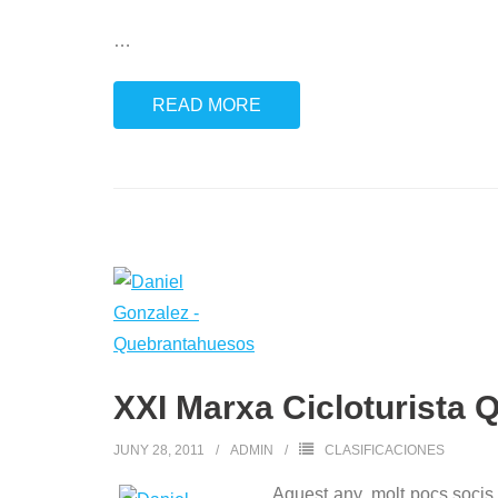
…
READ MORE
XXI Marxa Cicloturista
JUNY 28, 2011
ADMIN
CLASIFICACIONES
Aquest any, molt pocs socis 