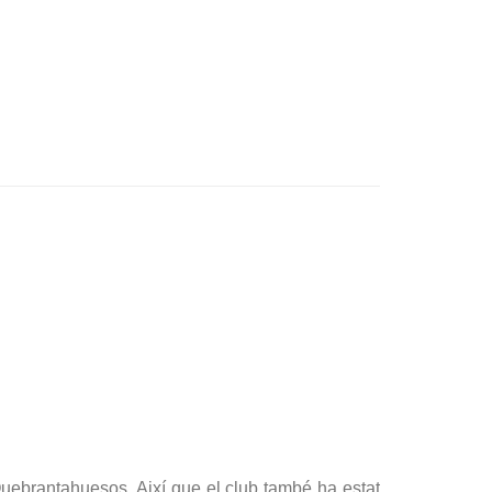
 Quebrantahuesos. Així que el club també ha estat