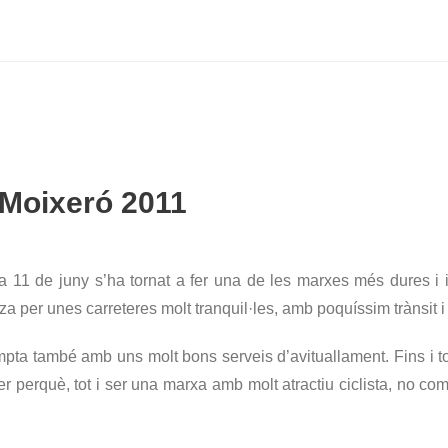
-Moixeró 2011
a 11 de juny s’ha tornat a fer una de les marxes més dures i 
za per unes carreteres molt tranquil·les, amb poquíssim trànsit i 
ta també amb uns molt bons serveis d’avituallament. Fins i tot 
fer perquè, tot i ser una marxa amb molt atractiu ciclista, no 