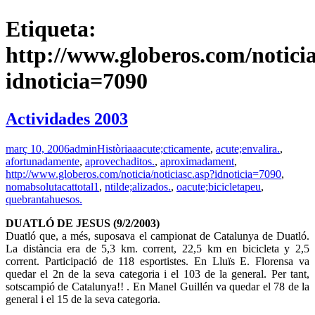
Etiqueta:
http://www.globeros.com/noticia
idnoticia=7090
Actividades 2003
març 10, 2006
admin
Història
aacute;cticamente
,
acute;envalira.
,
afortunadamente
,
aprovechaditos.
,
aproximadament
,
http://www.globeros.com/noticia/noticiasc.asp?idnoticia=7090
,
nomabsolutacattotal1
,
ntilde;alizados.
,
oacute;bicicletapeu
,
quebrantahuesos.
DUATLÓ DE JESUS (9/2/2003)
Duatló que, a més, suposava el campionat de Catalunya de Duatló.
La distància era de 5,3 km. corrent, 22,5 km en bicicleta y 2,5
corrent. Participació de 118 esportistes. En Lluïs E. Florensa va
quedar el 2n de la seva categoria i el 103 de la general. Per tant,
sotscampió de Catalunya!! . En Manel Guillén va quedar el 78 de la
general i el 15 de la seva categoria.