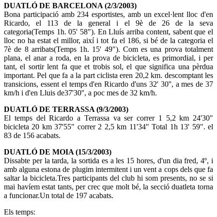
DUATLÓ DE BARCELONA (2/3/2003)
Bona participació amb 234 esportistes, amb un excel·lent lloc d'en
Ricardo, el 113 de la general i el 9è de 26 de la seva
categoria(Temps 1h. 05' 58"). En Lluís arriba content, sabent que el
lloc no ha estat el millor, així i tot fa el 186, si bé de la categoria el
7è de 8 arribats(Temps 1h. 15' 49"). Com es una prova totalment
plana, el anar a roda, en la prova de bicicleta, es primordial, i per
tant, el sortir lent fa que et trobis sol, el que significa una pèrdua
important. Pel que fa a la part ciclista eren 20,2 km. descomptant les
transicions, essent el temps d'en Ricardo d'uns 32' 30'', a mes de 37
km/h i d'en Lluis de37'30'', a poc mes de 32 km/h.
DUATLÓ DE TERRASSA (9/3/2003)
El temps del Ricardo a Terrassa va ser correr 1 5,2 km 24'30"
bicicleta 20 km 37'55" correr 2 2,5 km 11'34" Total 1h 13' 59". el
83 de 156 acabats.
DUATLÓ DE MOIA (15/3/2003)
Dissabte per la tarda, la sortida es a les 15 hores, d'un dia fred, 4º, i
amb alguna estona de plugim intermitent i un vent a cops dels que fa
saltar la bicicleta.Tres participants del club hi som presents, no se si
mai havíem estat tants, per crec que molt bé, la secció duatleta torna
a funcionar.Un total de 197 acabats.
Els temps: