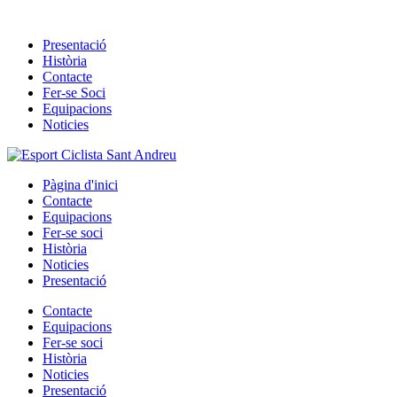
Skip
to
Presentació
content
Història
Contacte
Fer-se Soci
Equipacions
Noticies
Pàgina d'inici
Contacte
Equipacions
Fer-se soci
Història
Noticies
Presentació
Contacte
Equipacions
Fer-se soci
Història
Noticies
Presentació