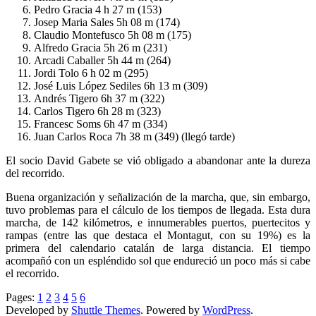
Pedro Gracia 4 h 27 m (153)
Josep Maria Sales 5h 08 m (174)
Claudio Montefusco 5h 08 m (175)
Alfredo Gracia 5h 26 m (231)
Arcadi Caballer 5h 44 m (264)
Jordi Tolo 6 h 02 m (295)
José Luis López Sediles 6h 13 m (309)
Andrés Tigero 6h 37 m (322)
Carlos Tigero 6h 28 m (323)
Francesc Soms 6h 47 m (334)
Juan Carlos Roca 7h 38 m (349) (llegó tarde)
El socio David Gabete se vió obligado a abandonar ante la dureza
del recorrido.
Buena organización y señalización de la marcha, que, sin embargo,
tuvo problemas para el cálculo de los tiempos de llegada. Esta dura
marcha, de 142 kilómetros, e innumerables puertos, puertecitos y
rampas (entre las que destaca el Montagut, con su 19%) es la
primera del calendario catalán de larga distancia. El tiempo
acompañó con un espléndido sol que endureció un poco más si cabe
el recorrido.
Pages:
1
2
3
4
5
6
Developed by
Shuttle Themes
. Powered by
WordPress
.