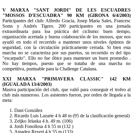
V MARXA "SANT JORDI" DE LES ESCUADRES
"MOSSOS D'ESCUADRA" 90 KM (GIRONA 6/4/2003)
Participantes del club: Alfredo Gracia, Josep Maria Sales, Francesc
Soms y Andrés Tigero. 200 participantes en una jornada
extraordinaria para loa práctica del ciclismo: buen tiempo,
organización acertada y buena colaboración de los mossos, que nos
ayudó en todo el recorrido a mantener unos niveles óptimos de
seguridad, con la circulación prácticamente cerrada. Si bien esta
marcha no se caracteriza por sus puertos, su recorrido es del tipo
"escarpado". Ello no fue óbice para mantener un buen promedio .
No hay tiempos, puesto que se trataba de una marcha no
competitiva, puntuable para la Challenge Catalana.
XXI MARXA "PRIMAVERA CLASSIC" 142 KM
(IGUALADA 13/4/2003)
Masiva participación del club, que valió para conseguir el trofeo al
club más numeroso. Los asistentes fueron, por orden de llegada a la
meta:
Dani González
Ricardo Luis Lazarte 4 h 48 m (95 de la clasificación general)
Zeljko Jelaska 4 h. 49 m. (106)
Jordi Fonollosa 4 h 55 m (132 )
Amadeu Revert 4 h 55 m (133)