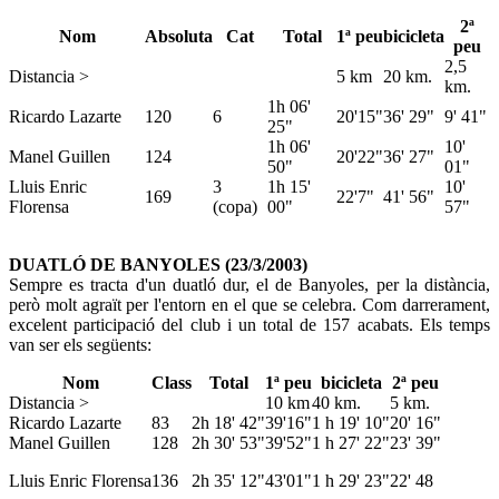
2ª
Nom
Absoluta
Cat
Total
1ª peu
bicicleta
peu
2,5
Distancia >
5 km
20 km.
km.
1h 06'
Ricardo Lazarte
120
6
20'15"
36' 29"
9' 41"
25"
1h 06'
10'
Manel Guillen
124
20'22"
36' 27"
50"
01"
Lluis Enric
3
1h 15'
10'
169
22'7"
41' 56"
Florensa
(copa)
00"
57"
DUATLÓ DE BANYOLES (23/3/2003)
Sempre es tracta d'un duatló dur, el de Banyoles, per la distància,
però molt agraït per l'entorn en el que se celebra. Com darrerament,
excelent participació del club i un total de 157 acabats. Els temps
van ser els següents:
Nom
Class
Total
1ª peu
bicicleta
2ª peu
Distancia >
10 km
40 km.
5 km.
Ricardo Lazarte
83
2h 18' 42"
39'16"
1 h 19' 10"
20' 16"
Manel Guillen
128
2h 30' 53"
39'52"
1 h 27' 22"
23' 39"
Lluis Enric Florensa
136
2h 35' 12"
43'01"
1 h 29' 23"
22' 48