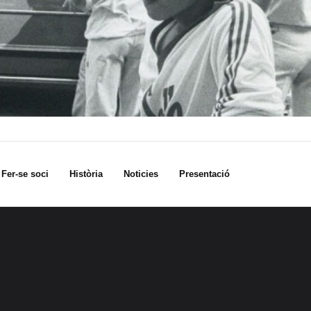
Fer-se soci
Història
Noticies
Presentació