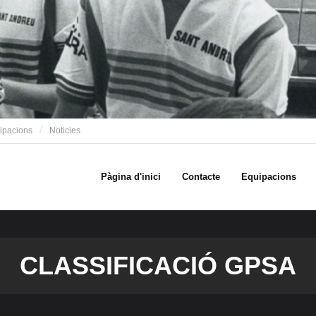
ipacions
Noticies
Pàgina d'inici
Contacte
Equipacions
CLASSIFICACIÓ GPSA