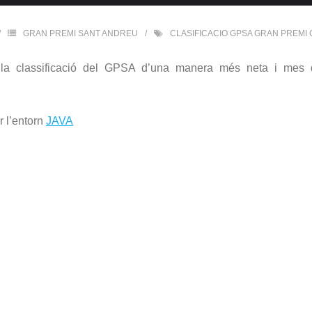
GRAN PREMI SANT ANDREU
CLASIFICACIO GPSA GRAN PREMI 
a classificació del GPSA d’una manera més neta i mes din
r l’entorn
JAVA