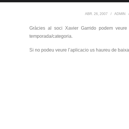
ABR. 26, 2007
ADMIN
Gràcies al soci Xavier Garrido podem veure l
temporada/categoria.
Si no podeu veure l’aplicacio us haureu de baixa