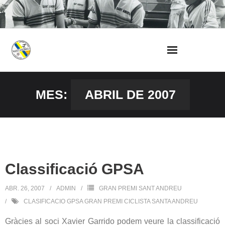
Skip
to
content
MES:
ABRIL DE 2007
Classificació GPSA
ABR. 26, 2007
ADMIN
GRAN PREMI SANT ANDREU
CLASIFICACIO GPSA GRAN PREMI CICLISTA SANTA ANDREU
Gràcies al soci Xavier Garrido podem veure la classificació