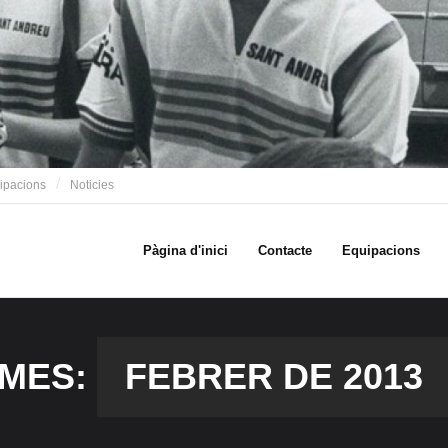
ipacions
Noticies
Pàgina d'inici
Contacte
Equipacions
MES:
FEBRER DE 2013