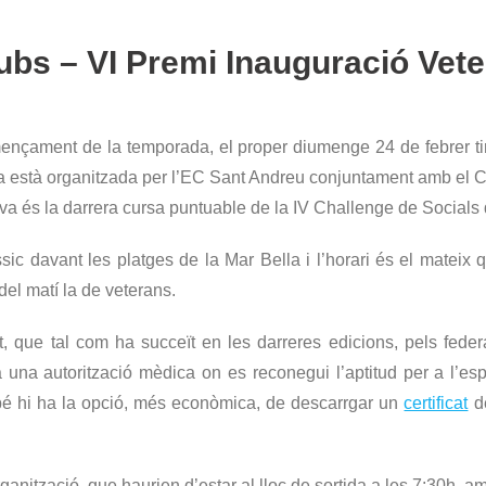
clubs – VI Premi Inauguració Vet
nçament de la temporada, el proper diumenge 24 de febrer tindr
a està organitzada per l’EC Sant Andreu conjuntament amb el C
va és la darrera cursa puntuable de la IV Challenge de Socials
àssic davant les platges de la Mar Bella i l’horari és el mateix 
 del matí la de veterans.
t, que tal com ha succeït en les darreres edicions, pels feder
à una autorització mèdica on es reconegui l’aptitud per a l’esp
bé hi ha la opció, més econòmica, de descarrgar un
certificat
de
anització, que haurien d’estar al lloc de sortida a les 7:30h, am