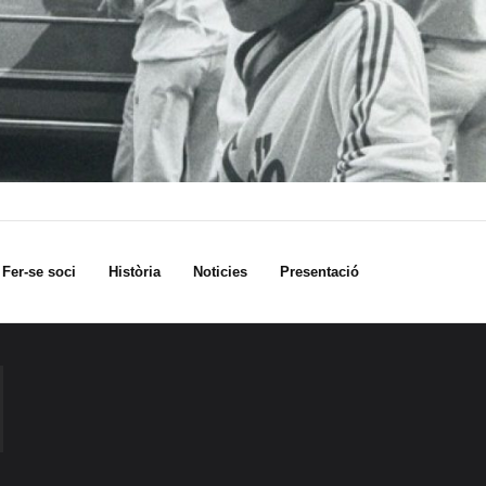
Fer-se soci
Història
Noticies
Presentació