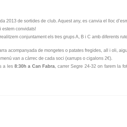
rada 2013 de sortides de club. Aquest any, es canvia el lloc d’e
hi estem convidats!
a realitzem conjuntament els tres grups A, B i C amb diferents rut
ra acompanyada de mongetes o patates fregides, all i oli, aigua,
l menú van a càrrec de cada soci (xarrups o cigalons 2€).
s a les
8:30h a Can Fabra
, carrer Segre 24-32 on farem la fot