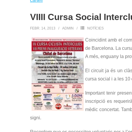
VIIII Cursa Social Inter
FEBR. 14, 2013
ADMIN
NOTÍCIES
Coincidint amb el come
de Barcelona. La curs
A més, enguany la pro
El circuit ja és un cl
cursa social i a les 10
Important tenir presen
inscripció es requerir
mèdic concertat. Tam
signi.
Recordem que es necessiten voluntaris per a l’org