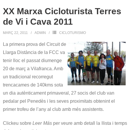
XX Marxa Cicloturista Terres
de Vi i Cava 2011
MARÇ 22, 2011
ADMIN
CICLOTURISMO
La primera prova del Circuit de
Llarga Distància de la FCC va
tenir lloc el passat diumenge
20 de març a Vilafranca. Amb
un tradicional recorregut
trencacames de 140kms sota
un dia autènticament primaveral, 27 socis del club van
pedalar pel Penedès i les seves proximitats obtenint el
primer trofeu de l’any al club amb més assistents.
Clickeu sobre
Leer Más
per veure amb detall la llista i temps