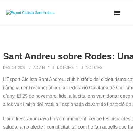
Skip
to
content
Sant Andreu sobre Rodes: Una
DES. 14, 2025
ADMIN
NOTÍCIES
NOTICIES
L’Esport Ciclista Sant Andreu, club històric del cicloturisme c
i àmpliament reconegut per la Federació Catalana de Ciclisme
d’any. El 29 de novembre, fidel a la cita, ens vam donar enco
a les vuit i mitja del matí, a l’esplanada davant de l’estació d
L’aire fresc anunciava l’hivern imminent mentre les bicicletes a
saludar amb afecte i complicitat, tal com ho fan aquells que h