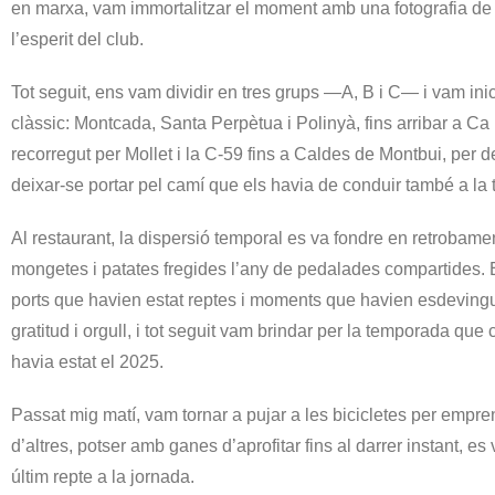
en marxa, vam immortalitzar el moment amb una fotografia de
l’esperit del club.
Tot seguit, ens vam dividir en tres grups —A, B i C— i vam inici
clàssic: Montcada, Santa Perpètua i Polinyà, fins arribar a Ca
recorregut per Mollet i la C-59 fins a Caldes de Montbui, per d
deixar-se portar pel camí que els havia de conduir també a la 
Al restaurant, la dispersió temporal es va fondre en retrobame
mongetes i patates fregides l’any de pedalades compartides. E
ports que havien estat reptes i moments que havien esdevingu
gratitud i orgull, i tot seguit vam brindar per la temporada q
havia estat el 2025.
Passat mig matí, vam tornar a pujar a les bicicletes per empren
d’altres, potser amb ganes d’aprofitar fins al darrer instant, e
últim repte a la jornada.