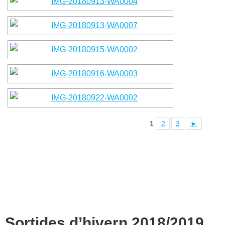
1
2
3
►
Sortides d’hivern 2018/2019